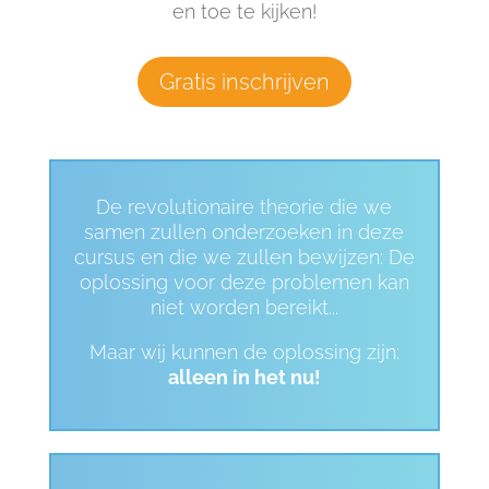
en toe te kijken!
Gratis inschrijven
De revolutionaire theorie die we
samen zullen onderzoeken in deze
cursus en die we zullen bewijzen: De
oplossing voor deze problemen kan
niet worden bereikt...
Maar wij kunnen de oplossing zijn:
alleen in het nu!