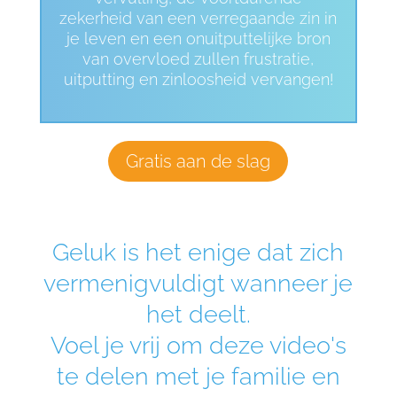
zekerheid van een verregaande zin in
je leven en een onuitputtelijke bron
van overvloed zullen frustratie,
uitputting en zinloosheid vervangen!
Gratis aan de slag
Geluk is het enige dat zich
vermenigvuldigt wanneer je
het deelt.
Voel je vrij om deze video's
te delen met je familie en